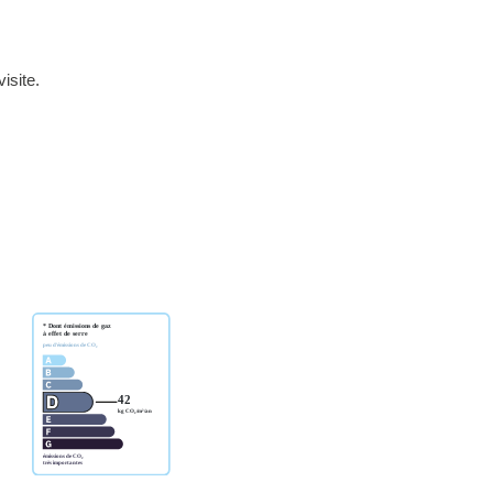
isite.