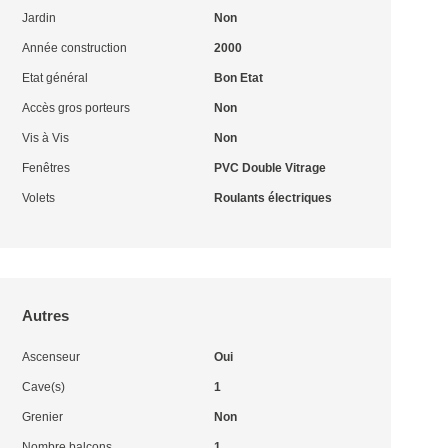
Jardin
Non
Année construction
2000
Etat général
Bon Etat
Accès gros porteurs
Non
Vis à Vis
Non
Fenêtres
PVC Double Vitrage
Volets
Roulants électriques
Autres
Ascenseur
Oui
Cave(s)
1
Grenier
Non
Nombre balcons
1