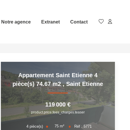
Notre agence
Extranet
Contact
Appartement Saint Etienne 4
pièce(s) 74.67 m2
,
Saint Etienne
119 000 €
product.price.fees_charges.teaser
75
m²
4
pièce(s)
Réf :
5771