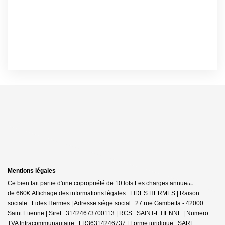
Mentions légales
Ce bien fait partie d'une copropriété de 10 lots.Les charges annuelles sont
de 660€.
Affichage des informations légales : FIDES HERMES | Raison
sociale : Fides Hermes | Adresse siège social : 27 rue Gambetta - 42000
Saint Etienne | Siret : 31424673700113 | RCS : SAINT-ETIENNE | Numero
TVA Intracommunautaire : FR36314246737 | Forme juridique : SARL