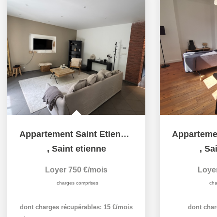
Appartement Saint Etienne 3 pièce(s) 75.06 m2
,
Saint etienne
,
Sai
Loyer 750 €/mois
Loye
charges comprises
cha
dont charges récupérables: 15 €/mois
dont char