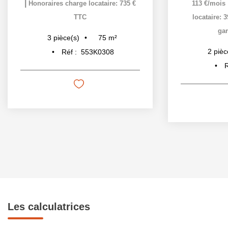
|
Honoraires charge locataire: 735 €
113 €/mois
TTC
locataire: 
gar
75
m²
3
pièce(s)
2
pièc
Réf :
553K0308
R
Les calculatrices