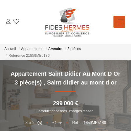
GESTION / LOCATION
ACHETER
Accueil
Appartements
A vendre
3 pièces
Référence 21859MB5186
LOUER
Appartement Saint Didier Au Mont D Or
ESTIMATION
3 pièce(s)
,
Saint didier au mont d or
NOTRE AGENCE
299 000 €
product.price.fees_charges.teaser
Qui Sommes-Nous
3
pièce(s)
•
64
m²
•
Réf : 21859MB5186
Nos Conseillers