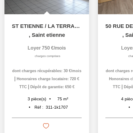
ST ETIENNE / LA TERRASSE/GROUCHY /12 PLACE DES GRENADIERS...
,
Saint etienne
,
Sai
Loyer 750 €/mois
Loye
charges comprises
cha
dont charges récupérables: 30 €/mois
dont charges r
|
Honoraires charge locataire: 720 €
Honoraires ch
|
|
TTC
Dépôt de garantie: 650 €
TTC
Dépôt
75
m²
3
pièce(s)
4
pièc
Réf :
311-1k1707