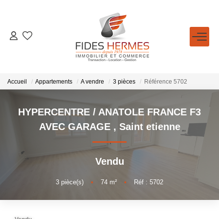
GESTION / LOCATION
ACHETER
Accueil
Appartements
A vendre
3 pièces
Référence 5702
LOUER
HYPERCENTRE / ANATOLE FRANCE F3
AVEC GARAGE
,
Saint etienne
ESTIMATION
Vendu
NOTRE AGENCE
3
pièce(s)
•
74
m²
•
Réf : 5702
Qui Sommes-Nous
Nos Conseillers