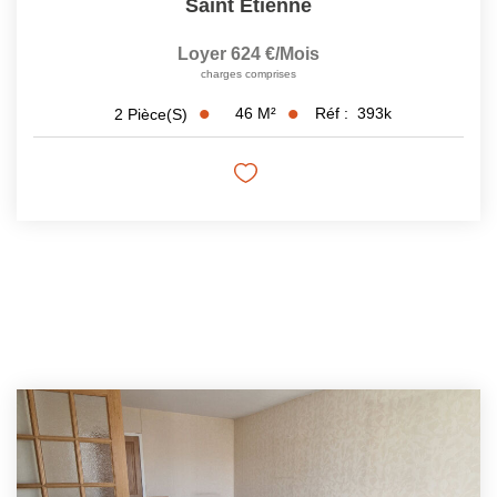
Saint Etienne
Loyer 624 €/mois
charges comprises
46
M²
Réf :
393k
2
Pièce(s)