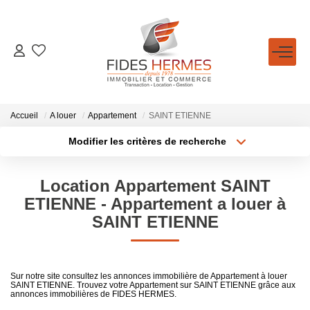
GESTION / LOCATION
ACHETER
Accueil
A louer
Appartement
SAINT ETIENNE
Modifier les critères de recherche
Type de transaction
Localisation
LOUER
Acheter
Localisation
Location Appartement SAINT
Type de bien
ESTIMATION
Sélectionnez...
Surface min
ETIENNE - Appartement a louer à
SAINT ETIENNE
Plus de critères
Budget max
NOTRE AGENCE
Créer une alerte
Qui Sommes-Nous
Sur notre site consultez les annonces immobilière de Appartement à louer
SAINT ETIENNE. Trouvez votre Appartement sur SAINT ETIENNE grâce aux
Nos Conseillers
annonces immobilières de FIDES HERMES.