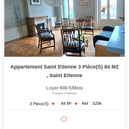
Appartement Saint Etienne 3 Pièce(s) 84 M2
,
Saint Etienne
Loyer 600 €/mois
charges comprises
84
M²
Réf :
529k
3
Pièce(s)