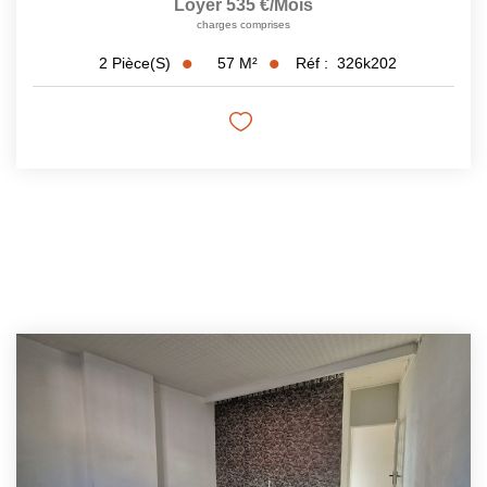
Loyer 535 €/mois
charges comprises
57
M²
Réf :
326k202
2
Pièce(s)