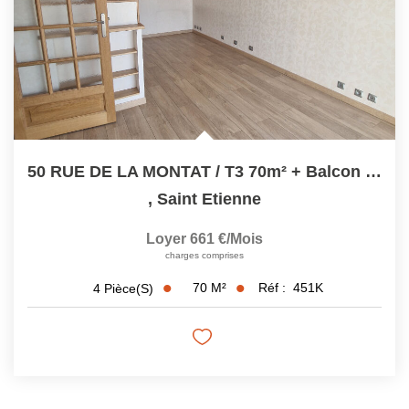
50 RUE DE LA MONTAT / T3 70m² + Balcon + Chauffage Inclus
,
Saint Etienne
Loyer 661 €/mois
charges comprises
70
M²
Réf :
451K
4
Pièce(s)