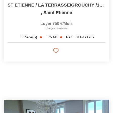
ST ETIENNE / LA TERRASSE/GROUCHY /12 PLACE DES GRENADIERS...
,
Saint Etienne
Loyer 750 €/mois
charges comprises
75
M²
Réf :
311-1k1707
3
Pièce(s)