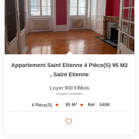
Appartement Saint Etienne 4 Pièce(s) 95 M2
,
Saint Etienne
Loyer 900 €/mois
charges comprises
95
M²
Réf :
548K
4
Pièce(s)