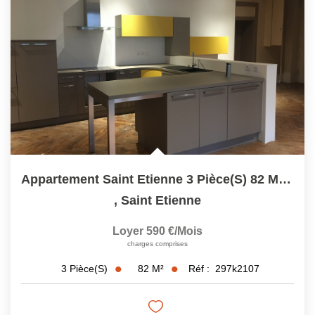
Appartement Saint Etienne 3 Pièce(s) 82 M2 / Rue Charles...
,
Saint Etienne
Loyer 590 €/mois
charges comprises
82
M²
Réf :
297k2107
3
Pièce(s)