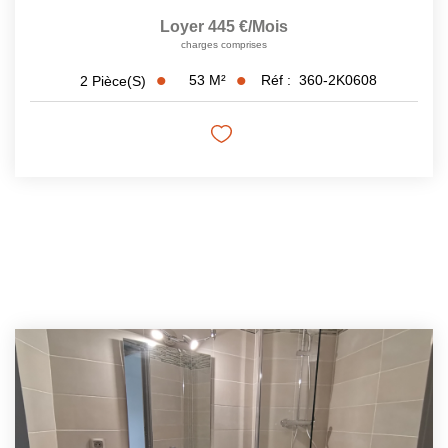
Loyer 445 €/mois
charges comprises
53
M²
Réf :
360-2K0608
2
Pièce(s)