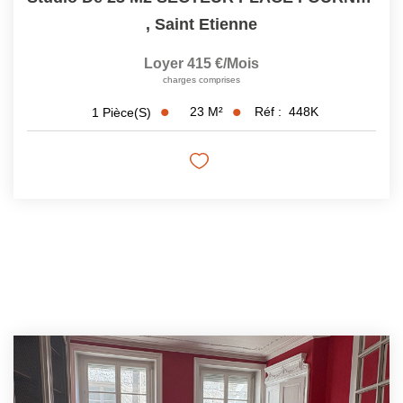
,
Saint Etienne
Loyer 415 €/mois
charges comprises
23
M²
Réf :
448K
1
Pièce(s)