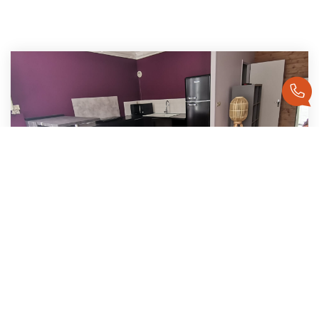
Appartement Saint Etienne 2 Pièce(s)
,
Saint Etienne
Loyer 520 €/mois